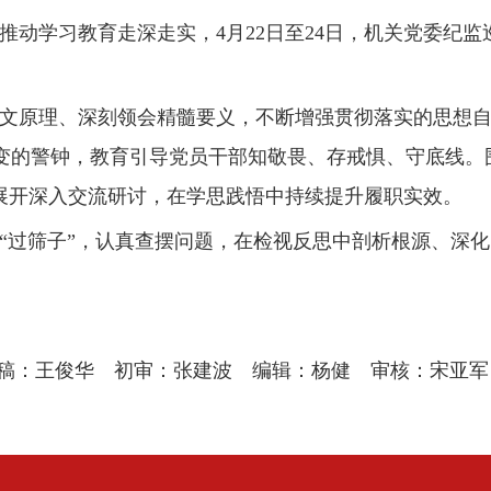
推动学习教育走深走实，
4
月
22
日至
24
日，机关党委纪监
文原理、深刻领会精髓要义，不断增强贯彻落实的思想
变的警钟，教育引导党员干部知敬畏、存戒惧、守底线。
展开深入交流研讨，在学思践悟中持续提升履职实效。
“
过筛子
”
，认真查摆问题，在检视反思中剖析根源、深化
稿：王俊华 初审：张建波 编辑：杨健 审核：宋亚军