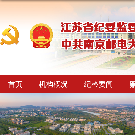
首页
机构概况
纪检要闻