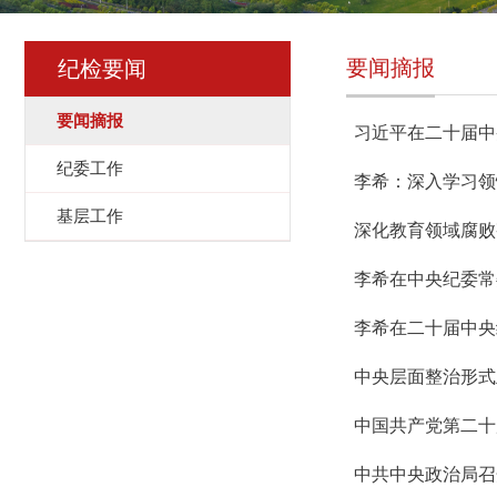
要闻摘报
纪检要闻
要闻摘报
习近平在二十届中
纪委工作
李希：深入学习领
基层工作
深化教育领域腐败
李希在中央纪委常
李希在二十届中央
中央层面整治形式
中国共产党第二十
中共中央政治局召