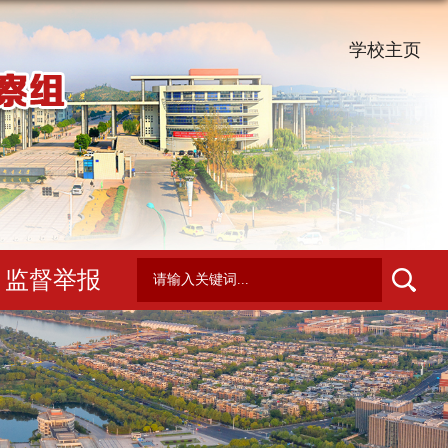
学校主页
监督举报