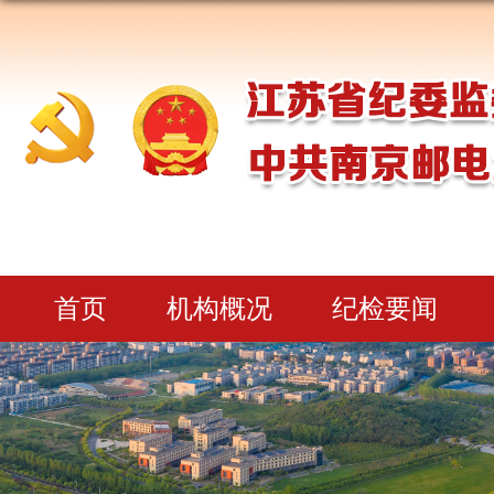
首页
机构概况
纪检要闻