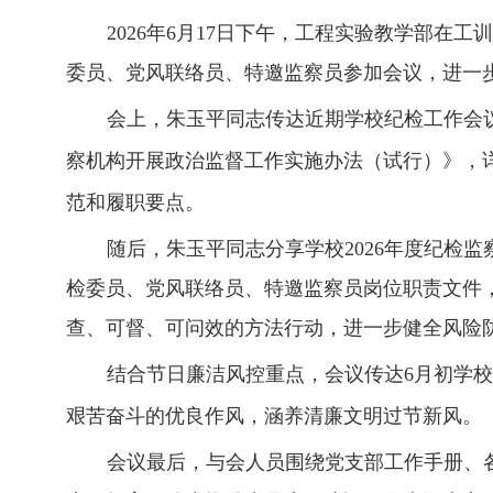
2026
年
6月17日下午，
工程实验教学部
在
工训
委员、党风联络员、特邀监察员参加会议，进一
会上，朱玉平同志传达近期学校纪检工作会
察机构开展政治监督工作实施办法（试行）》，
范和履职要点。
随后，朱玉平同志分享学校
2026年度纪
检委员、党风联络员、特邀监察员岗位职责文件
查、可督、可问效的方法行动，进一步
健全风险
结合节日廉洁风控重点，会议传达
6月初学
艰苦奋斗的优良作风，涵养清廉文明过节新风。
会议最后，与会人员围绕党支部工作手册、