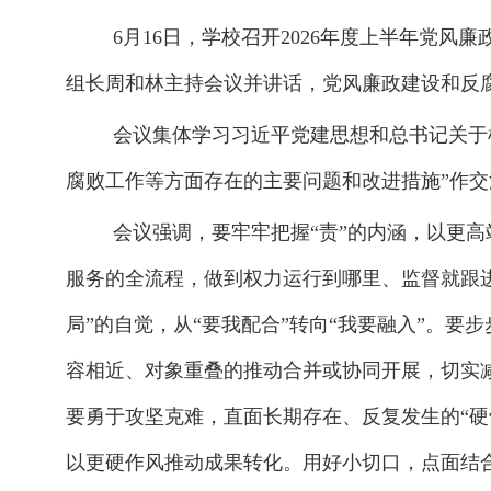
6
月
16
日，学校召开
2026
年度上半年党风廉
组长周和林主持会议
并讲话
，党风廉政建设和反
会议集体学习习近平
党建思想和
总书记关于
腐败工作等方面存在的主要问题和改进措施”作交
会议强调，
要牢牢把握“责”的内涵，以更
服务的全流程，做到权力运行到哪里、监督就跟
局
”
的自觉
，从
“要我配合”转向“我要融入”。
要步
容相近、对象重叠的推动合并或协同开展，切实
要勇于攻坚克难，直面长期存在、反复发生的
“
以更硬作风推动成果转化。
用好小切口，点面结