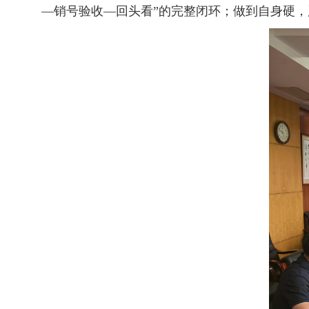
—销号验收—回头看”的完整闭环；做到
自身硬，