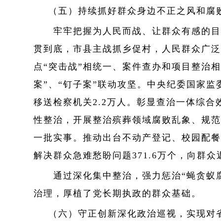
（五）持续抓好群众身边不正之风和腐
牢牢把握为人民而战、让群众有感的目标
贯到底，市县主战抓乡促村，人民群众广泛
点“突击战”相统一、案件查办和项目整治
案”、“钉子案”联动攻坚。中央纪委国家监委
移送检察机关2.2万人。彰显查治一体综合
性整治，开展整治殡葬领域腐败乱象、规范
一批实事。推动出台不动产登记、校园配餐
解决群众急难愁盼问题371.6万个，向群众返
通过深化集中整治，强力惩治“蝇贪蚁腐
治理，厚植了党长期执政的群众基础。
（六）守正创新深化政治巡视，实现对