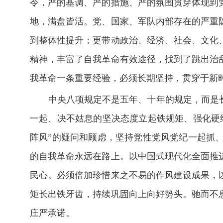
令，严的基调、严的措施、严的氛围贯穿体现到
地，满盘皆活。党、国家、军队内部存在的严重
到整体性提升；更带动政治、经济、社会、文化
精神，丰富了自我革命有效途径，找到了跳出治
我革命一条重要经验，必须长期坚持，贯穿于新
中央八项规定不是五年、十年的规定，而是
一起、决不姑息的坚决态度立起铁规矩、强化硬
阵风
”
的疑问和顾虑，坚持党性党风党纪一起抓
的自我革命永远在路上。以中国式现代化全面推
民心。必须倍加珍惜来之不易的作风建设成果，
矩长出铁牙齿，持续巩固向上向好势头。驰而不
庄严承诺。